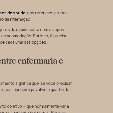
nos de saúde
, nos referimos ao local
o de internação.
guros de saúde conta com os tipos
de acomodação. Por isso, é preciso
 de cada uma das opções.
entre enfermaria e
amento significa que, se você precisar
seu, com banheiro privativo e quadro de
a.
rto coletivo — que normalmente varia
as um banheiro por quarto. Por isso,