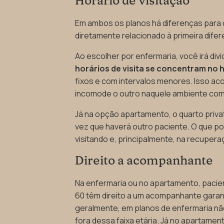
Horário de visitação
Em ambos os planos há diferenças para o h
diretamente relacionado à primeira difer
Ao escolher por enfermaria, você irá divi
horários de visita se concentram no 
fixos e com intervalos menores. Isso a
incomode o outro naquele ambiente com
Já na opção apartamento, o quarto priva
vez que haverá outro paciente. O que po
visitando e, principalmente, na recupera
Direito a acompanhante
Na enfermaria ou no apartamento, pacie
60 têm direito a um acompanhante garanti
geralmente, em planos de enfermaria n
fora dessa faixa etária. Já no apartame