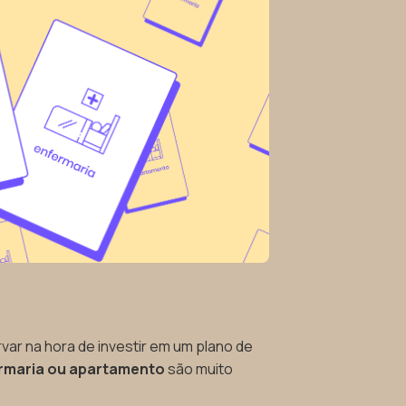
ar na hora de investir em um plano de
rmaria ou apartamento
são muito