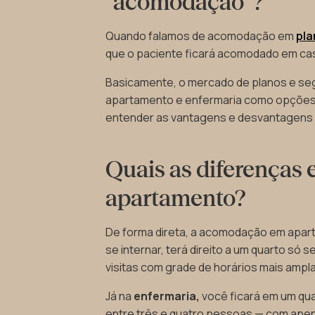
“acomodação”?
Quando falamos de acomodação em
pla
que o paciente ficará acomodado em cas
Basicamente, o mercado de planos e se
apartamento e enfermaria como opções 
entender as vantagens e desvantagens
Quais as diferenças 
apartamento?
De forma direta, a acomodação em apart
se internar, terá direito a um quarto só 
visitas com grade de horários mais ampl
Já na
enfermaria,
você ficará em um qua
entre três e quatro pessoas — com apen