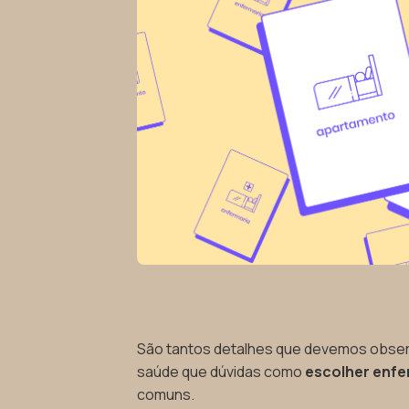
São tantos detalhes que devemos observ
saúde que dúvidas como
escolher
enfe
comuns.