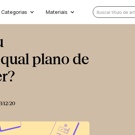
Categorias
Materiais
u
qual plano de
er?
3/12/20