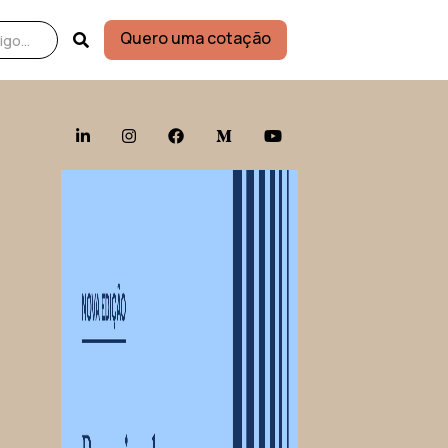
Quero uma cotação




