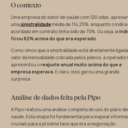
O contexto
Uma empresa do setor de saúde com 120 vidas, aprese
uma
sinistralidade
média de 114,25%, enquanto o índice
acordado em contrato tinha sido de 70%. Ou seja,
o índ
ficou 62% acima do que era esperado
.
Como vimos que a sinistralidade está diretamente ligad
valor da mensalidade cobrada pelos planos, a operador
apresentou o
reajuste anual muito acima do que a
empresa esperava
. E claro, isso gerou uma grande
surpresa
Análise de dados feita pela Pipo
A Pipo realizou uma análise completa do uso do plano d
saúde. Esta etapa foi fundamental para mapear inform
cruciais para a próxima fase que era a negociação.