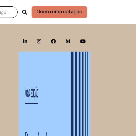
Quero uma cotação




