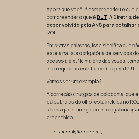
Agora que você já compreendeu o que é
compreender o que é
DUT
.
A Diretriz 
desenvolvido pela ANS para detalhar 
ROL
.
Em outras palavras, isso significa que 
esteja na lista obrigatória de serviços 
acesso a ele. Na maioria das vezes, ta
nos requisitos estabelecidos pela DUT.
Vamos ver um exemplo?
A correção cirúrgica de coloboma, que é
pálpebra ou do olho, está incluída no RO
afirma que a cirurgia só é obrigatória qu
preenchido:
exposição corneal;