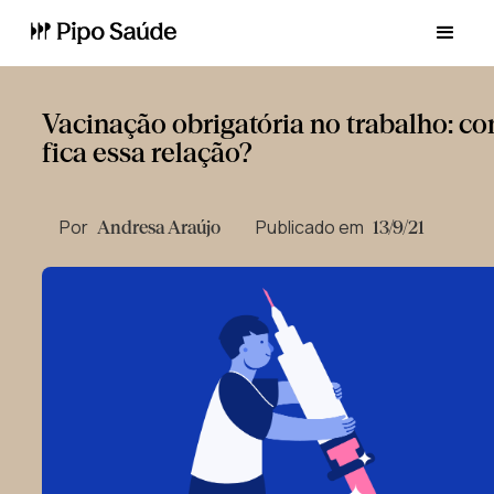
Vacinação obrigatória no trabalho: c
fica essa relação?
Por
Publicado em
Andresa Araújo
13/9/21