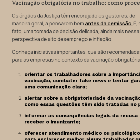
Vacinação obrigatória no trabalho: como proc
Os órgãos da Justiça têm encorajado os gestores, de
maneira geral, a pensarem bem
antes da demissão.
É, 
fato, uma tomada de decisão delicada, ainda mais nessa
perspectiva de alto desemprego e inflação.
Conheça iniciativas importantes, que são recomendada
para as empresas no contexto da vacinação obrigatória
orientar os trabalhadores sobre a importânc
vacinação, combater fake news e tentar gar
uma comunicação clara;
alertar sobre a obrigatoriedade da vacinaçã
como essas questões têm sido tratadas no p
informar as consequências legais da recusa
receber o imunizante;
oferecer
atendimento médico ou psicológic
para esclarecer melhor algum trabalhador q