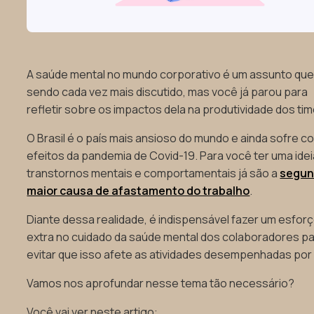
A saúde mental no mundo corporativo é um assunto que
sendo cada vez mais discutido, mas você já parou para
refletir sobre os impactos dela na produtividade dos ti
O Brasil é o país mais ansioso do mundo e ainda sofre c
efeitos da pandemia de Covid-19. Para você ter uma idei
transtornos mentais e comportamentais já são a
segu
maior causa de afastamento do trabalho
.
Diante dessa realidade, é indispensável fazer um esfor
extra no cuidado da saúde mental dos colaboradores p
evitar que isso afete as atividades desempenhadas por 
Vamos nos aprofundar nesse tema tão necessário?
Você vai ver neste artigo: