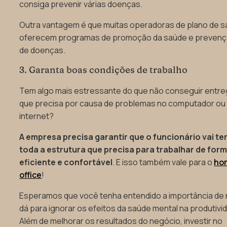
consiga prevenir várias doenças.
Outra vantagem é que muitas operadoras de plano de 
oferecem programas de promoção da saúde e preven
de doenças.
3. Garanta boas condições de trabalho
Tem algo mais estressante do que não conseguir entre
que precisa por causa de problemas no computador ou
internet?
A empresa precisa garantir que o funcionário vai te
toda a estrutura que precisa para trabalhar de for
eficiente e confortável
. E isso também vale para o
ho
office
!
Esperamos que você tenha entendido a importância de
dá para ignorar os efeitos da saúde mental na produtivi
Além de melhorar os resultados do negócio, investir no