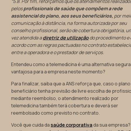
“5.8. Por fim, reforçamos que os atendimentos realizado
pelos
profissionais de saúde que compõem a rede
assistencial do plano, aos seus beneficiários,
por mei
comunicação à distância, na forma autorizada por seu
conselho profissional, serão de cobertura obrigatória, 
vez atendida a
diretriz de utilização
do procedimento e 
acordo com as regras pactuadas no contrato estabeleci
entre a operadora e o prestador de serviços.
Entendeu como a telemedicina é uma alternativa segura
vantajosa para a empresa neste momento?
Para finalizar, saiba que a ANS reforça que, caso o plano
beneficiário tenha previsão de livre escolha de profissi
mediante reembolso, o atendimento realizado por
telemedicina também
terá cobertura e deverá ser
reembolsado como previsto no contrato.
Você que cuida da
saúde corporativa
da sua empresa?