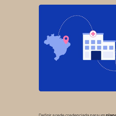
Definir a rede credenciada para um
plan