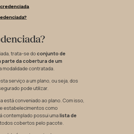
 credenciada
redenciada?
edenciada?
ada, trata-se do
conjunto de
m parte da cobertura de um
da modalidade contratada.
sta serviço a um plano, ou seja, dos
segurado pode utilizar.
a está conveniado ao plano. Com isso,
s e estabelecimentos como
stá contemplado possui uma
lista de
, todos cobertos pelo pacote.