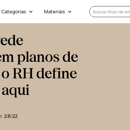
Categorias
Materiais
rede
em planos de
o RH define
 aqui
m
2/8/22