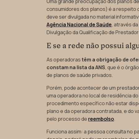
Uma grande preocupação dos planos de
consumidores dos planos) é a respeito 
deve ser divulgada no material informati
Agência Nacional de Saúde
, através d
Divulgação da Qualificação de Prestado
E se a rede não possui al
As operadoras
têm a obrigação de of
constam na lista da ANS
, que é o órgã
de planos de saúde privados.
Porém, pode acontecer de um prestador 
uma operadora no local de residência d
procedimento específico não estar dis
plano e da operadora contratada, e do v
pelo processo de
reembolso
.
Funciona assim: a pessoa consulta no par