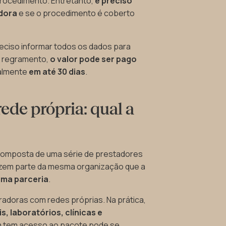
procedimento. Entretanto,
é preciso
adora
e se o procedimento é coberto
eciso informar todos os dados para
o regramento,
o valor pode ser pago
malmente
em até 30 dias
.
ede própria: qual a
é composta de uma série de prestadores
azem parte da mesma organização que a
uma parceria
.
radoras com redes próprias. Na prática,
s, laboratórios, clínicas e
m tem acesso ao pacote pode se