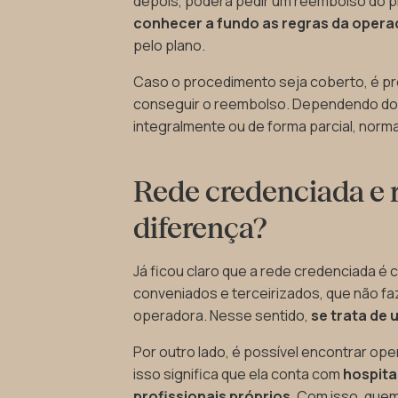
depois, poderá pedir um reembolso do 
conhecer a fundo as regras da oper
pelo plano.
Caso o procedimento seja coberto, é pr
conseguir o reembolso. Dependendo d
integralmente ou de forma parcial, nor
Rede credenciada e r
diferença?
Já ficou claro que a rede credenciada 
conveniados e terceirizados, que não f
operadora. Nesse sentido,
se trata de 
Por outro lado, é possível encontrar ope
isso significa que ela conta com
hospitai
profissionais próprios
. Com isso, que