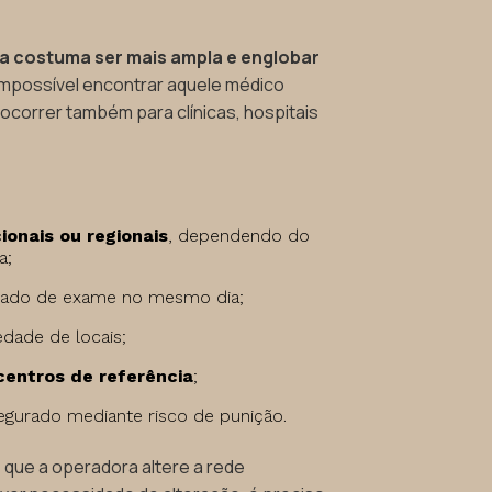
da costuma ser mais ampla e englobar
 impossível encontrar aquele médico
e ocorrer também para clínicas, hospitais
ionais ou regionais
, dependendo do
a;
ltado de exame no mesmo dia;
iedade de locais;
centros de referência
;
gurado mediante risco de punição.
 que a operadora altere a rede