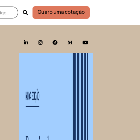
Quero uma cotação




