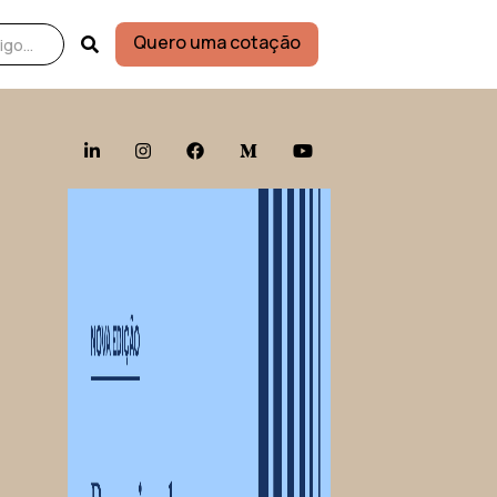
Quero uma cotação




