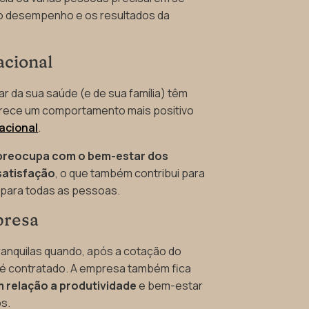
o desempenho e os resultados da
acional
r da sua saúde (e de sua família) têm
orece um comportamento mais positivo
acional
.
 preocupa com o bem-estar dos
satisfação
, o que também contribui para
 para todas as pessoas.
presa
ranquilas quando, após a cotação do
e é contratado. A empresa também fica
m relação a produtividade
e bem-estar
s.